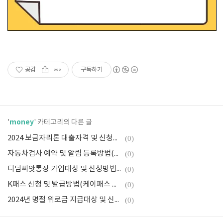
공감
구독하기
money
'
' 카테고리의 다른 글
2024 보금자리론 대출자격 및 신청방법(금리, 필요서류)
(0)
자동차검사 예약 및 알림 등록방법(정기/종합 검사 차이, 기간조회, 비용)
(0)
디딤씨앗통장 가입대상 및 신청방법(후원참여하기, 해지조건)
(0)
K패스 신청 및 발급방법(케이패스 혜택, 기후동행카드/더경기패스 비교)
(0)
2024년 명절 위로금 지급대상 및 신청방법(설날, 추석 위문금)
(0)