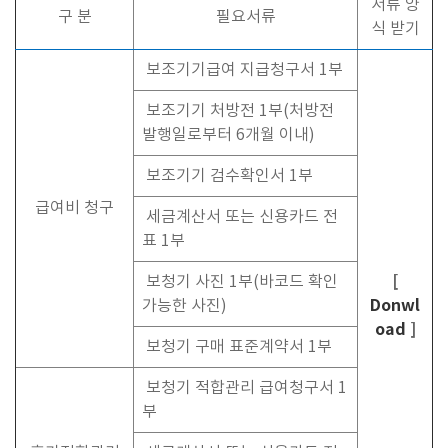
서류 양
구 분
필요서류
식 받기
보조기기급여 지급청구서 1부
보조기기 처방전 1부(처방전
발행일로부터 6개월 이내)
보조기기 검수확인서 1부
급여비 청구
세금계산서 또는 신용카드 전
표 1부
[
보청기 사진 1부(바코드 확인
Donwl
가능한 사진)
oad
]
보청기 구매 표준계약서 1부
보청기 적합관리 급여청구서 1
부