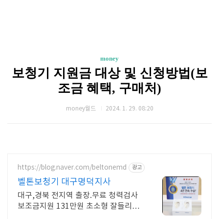
money
보청기 지원금 대상 및 신청방법(보
조금 혜택, 구매처)
money월드
2024. 1. 29. 08:20
https://blog.naver.com/beltonemd
광고
벨톤보청기 대구명덕지사
대구,경북 전지역 출장.무료 청력검사
보조금지원 131만원 초소형 잘들리는
보청기