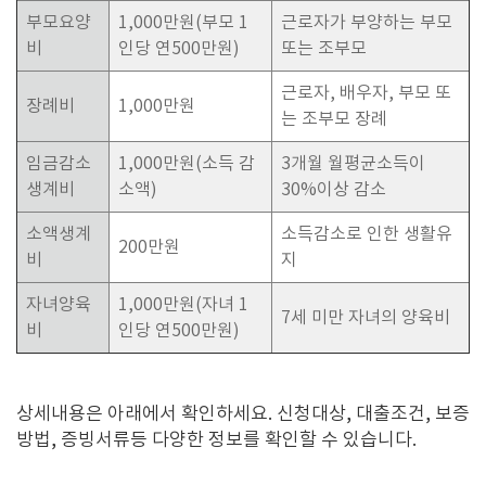
부모요양
1,000만원(부모 1
근로자가 부양하는 부모
비
인당 연500만원)
또는 조부모
근로자, 배우자, 부모 또
장례비
1,000만원
는 조부모 장례
임금감소
1,000만원(소득 감
3개월 월평균소득이
생계비
소액)
30%이상 감소
소액생계
소득감소로 인한 생활유
200만원
비
지
자녀양육
1,000만원(자녀 1
7세 미만 자녀의 양육비
비
인당 연500만원)
상세내용은 아래에서 확인하세요. 신청대상, 대출조건, 보증
방법, 증빙서류등 다양한 정보를 확인할 수 있습니다.