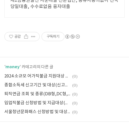
제1금융권출신 지분대출 전문법인, 공유자동의없이 전국
당일대출, 수수료없음 융자대출
공감
구독하기
money
'
' 카테고리의 다른 글
2024 소규모 어가직불금 지원대상 및 신청방법(어선원 직불제)
(0)
종합소득세 신고기간 및 대상(신고방법, 과세표준 및 소득세율, 계산기)
(0)
퇴직연금 조회 및 종류(DB형,DC형,IRP), 미청구 퇴직연금 수령방법
(0)
임업직불금 신청방법 및 지급대상(신청기간 및 제출서류, 의무교육 수강)
(0)
서울청년문화패스 신청방법 및 대상(복지카드 사용방법)
(0)