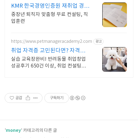
KMR 한국경영인증원 재취업 경력
설계 지원기관
중장년 퇴직자 맞춤형 무료 컨설팅, 직
업훈련
https://www.petmanageracademy2.com
광고
취업 자격증 고민된다면? 자격증
취득을 위한 맞춤교육
실습 교육장완비! 반려동물 취업창업
성공후기 650건 이상, 취업 컨설팅도
제공! 5년 연속 대한민국 교육브랜드
대상 수상, 다수의 산학협력 체결, 전과
정 실습포함
공감
구독하기
money
'
' 카테고리의 다른 글